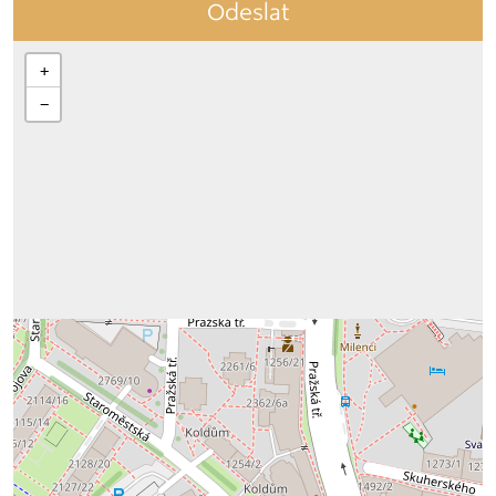
Odeslat
+
−