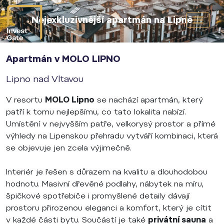
Nejexkluzivnější apartmán na Lipně
Apartmán v MOLO LIPNO
Lipno nad Vltavou
V resortu
MOLO Lipno
se nachází apartmán, který
patří k tomu nejlepšímu, co tato lokalita nabízí.
Umístění v nejvyšším patře, velkorysý prostor a přímé
výhledy na Lipenskou přehradu vytváří kombinaci, která
se objevuje jen zcela výjimečně.
Interiér je řešen s důrazem na kvalitu a dlouhodobou
hodnotu. Masivní dřevěné podlahy, nábytek na míru,
špičkové spotřebiče i promyšlené detaily dávají
prostoru přirozenou eleganci a komfort, který je cítit
v každé části bytu. Součástí je také
privátní sauna
a