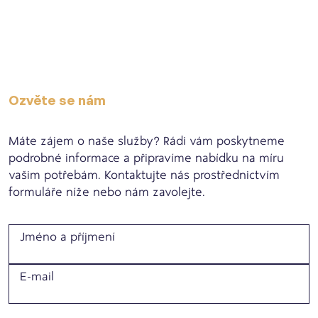
vyvážený a příjemný pro obě strany. Tímto přístupem
se řídím i ve své každodenní práci.
Ozvěte se nám
Máte zájem o naše služby? Rádi vám poskytneme
podrobné informace a připravíme nabídku na míru
vašim potřebám. Kontaktujte nás prostřednictvím
formuláře níže nebo nám zavolejte.
Jméno a příjmení
E-mail